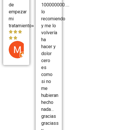
de
100000000…..
empezar
lo
mi
recomiendo
tratamiento»
y me lo



volvería


ha
Marcos
hacer y
dolor
Avila
cero
es
como
si no
me
hubieran
hecho
nada…
gracias
graciass