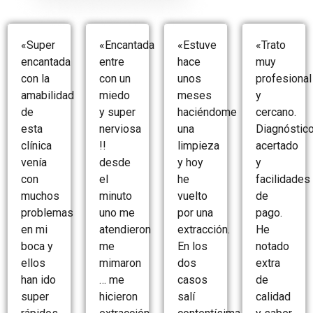
«Super
«Encantada
«
Estuve
«Trato
encantada
entre
hace
muy
con la
con un
unos
profesional
amabilidad
miedo
meses
y
de
y super
haciéndome
cercano.
esta
nerviosa
una
Diagnóstic
clínica
!!
limpieza
acertado
venía
desde
y hoy
y
con
el
he
facilidades
muchos
minuto
vuelto
de
problemas
uno me
por una
pago.
en mi
atendieron
extracción.
He
boca y
me
En los
notado
ellos
mimaron
dos
extra
han ido
… me
casos
de
super
hicieron
salí
calidad