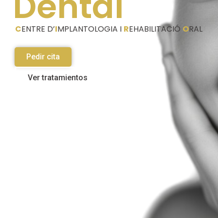
Dental
C
ENTRE D’
I
MPLANTOLOGIA
I
R
EHABILITACIÓ
O
RAL
Pedir cita
Ver tratamientos