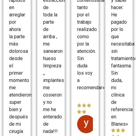
rápidos
extracción
contentísima
y saber
en
de
tanto
hacer.
arreglar
toda la
por el
He
por
parte
trabajo
pagado
ahora
de
realizado
por lo
la parte
arriba ,
como
que
más
me
por la
necesitaba
dolorosa
sanearon
atención.
sin
desde
hueso
Sin
tratamiento
el
limpieza
duda
fantasma.
primer
,,
los voy
Sin
momento
implantes
a
duda,
me
me
recomendar»
mi
atendieron
cosieron
clínica
super
y no
de



bien y
me he
referencia


después
enterado
en
Yolanda
de mi
de
Blanes»
Delgado



cirugía
nada!!!