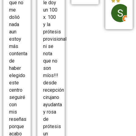


que no
le doy
me
un 100
dolió
x. 100
nada
y la
aun
prótesis
estoy
provisional
más
ni se
contenta
nota
de
que no
haber
son
elegido
míos!!!
este
desde
centro
recepción
seguiré
cirujano
con
ayudanta
mis
y rosa
reseñas
de
porque
prótesis
acabo
un